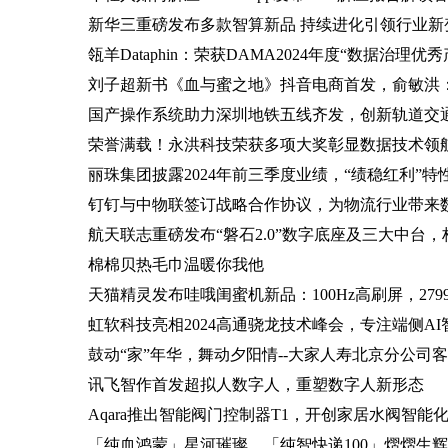
新华三重磅发布多款智算新品 持续进化引领行业新
瓴羊Dataphin：荣获DAMA2024年度“数据治
刘子超新书《血与蜜之地》抖音电商首发，俞敏洪
国产操作系统助力深圳地铁五线齐发，创新轨道交
荣誉满载！永洪科技荣获多项大奖彰显数据技术领
丽珠集团披露2024年前三季度业绩，“绩稳红利”特
钉钉与中物联签订战略合作协议，为物流行业带来数
航天联志重磅发布“磐石2.0”数字底座及三大中台
棉棉贝热毛巾温暖你我他
天猫精灵发布哇哦闺蜜机新品：100Hz高刷屏，279
虹软科技亮相2024高通骁龙技术峰会，专注端侧AI
鼓动“家”年华，舞动夕阳情--大家人寿北京分公司
讯飞智作首发超拟人数字人，重塑数字人新形态
Aqara推出智能阀门控制器T1，开创家居水阀智能
「纯血鸿蒙」星河璀璨，「纯智快递100」熠熠生辉