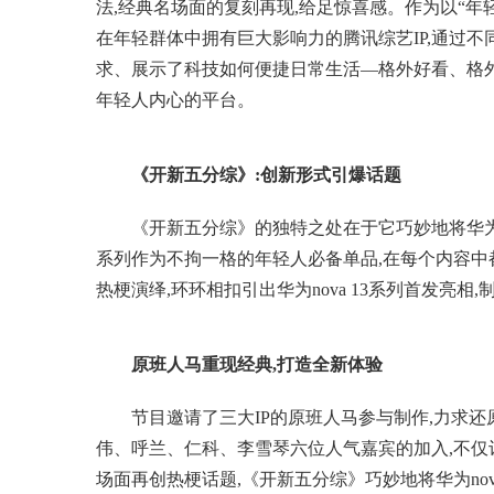
法,经典名场面的复刻再现,给足惊喜感。作为以“年
在年轻群体中拥有巨大影响力的腾讯综艺IP,通过
求、展示了科技如何便捷日常生活—格外好看、格
年轻人内心的平台。
《开新五分综》
:
创新形式引爆话题
《开新五分综》的独特之处在于它巧妙地将华为nov
系列作为不拘一格的年轻人必备单品,在每个内容
热梗演绎,环环相扣引出华为nova 13系列首发亮相
原班人马重现经典
,
打造全新体验
节目邀请了三大IP的原班人马参与制作,力求
伟、呼兰、仁科、李雪琴六位人气嘉宾的加入,不仅让
场面再创热梗话题,《开新五分综》巧妙地将华为nov