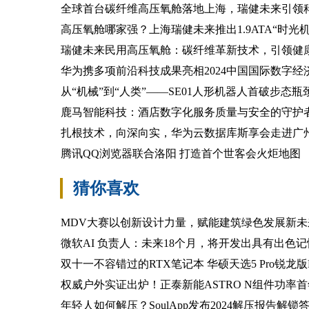
全球首台碳纤维高压氧舱落地上海，瑞健未来引领
高压氧舱哪家强？上海瑞健未来推出1.9ATA“时光
瑞健未来民用高压氧舱：碳纤维革新技术，引领健
华为携多项前沿科技成果亮相2024中国国际数字经
从“机械”到“人类”——SE01人形机器人首破步态瓶
鹿马智能科技：酒店数字化服务质量与安全的守护
扎根技术，向深向实，华为云数据库斯享会走进广
腾讯QQ浏览器联合洛阳 打造首个世客会火炬地图
猜你喜欢
MDV大赛以创新设计力量，赋能建筑绿色发展新未
微软AI 负责人：未来18个月，将开发出具有出色记
双十一不容错过的RTX笔记本 华硕天选5 Pro锐龙版RTX
权威户外实证出炉！正泰新能ASTRO N组件功率首年
年轻人如何解压？SoulApp发布2024解压报告解锁