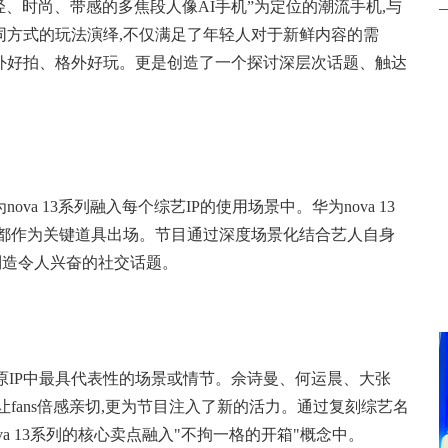
轻、时尚、带感的多焦段人像AI手机”为定位的潮流手机,与
不同方式的玩法演绎,不仅满足了年轻人对于新鲜内容的需
外好拍、格外好玩。更是创造了一个探讨深层次话题、触达
a 13系列融入每个综艺IP的使用场景中。华为nova 13
中都作为关键道具出场。节目通过深度场景化结合艺人自身
,制造令人兴奋的社交话题。
还原IP中最具代表性的场景或情节。佘诗曼、何运晨、大张
fans倍感亲切,更为节目注入了新的活力。通过复刻综艺名
a 13系列的核心卖点融入"不拘一格的开箱"概念中。