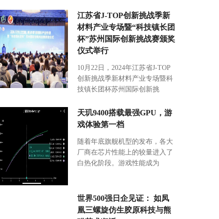
江苏省J-TOP创新挑战季新
材料产业专场暨“科技镇长团
杯”苏州国际创新挑战赛颁奖
仪式举行
10月22日，2024年江苏省J-TOP
创新挑战季新材料产业专场暨科
技镇长团杯苏州国际创新挑
天玑9400搭载最强GPU，游
戏体验第一档
随着年底旗舰机型的发布，各大
厂商在芯片性能上的较量进入了
白热化阶段。游戏性能成为
世界500强日企见证： 如凤
凰三螺旋仿生胶原科技与熊