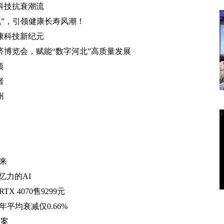
科技抗衰潮流
机”，引领健康长寿风潮！
康科技新纪元
济博览会，赋能“数字河北”高质量发展
颈
者
州
来
忆力的AI
 4070售9299元
平均衰减仅0.66%
答案