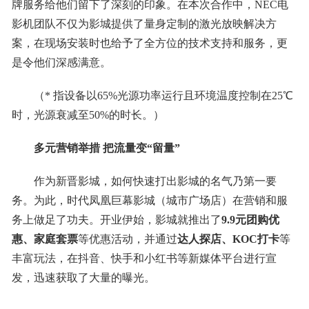
牌服务给他们留下了深刻的印象。在本次合作中，NEC电
影机团队不仅为影城提供了量身定制的激光放映解决方
案，在现场安装时也给予了全方位的技术支持和服务，更
是令他们深感满意。
（* 指设备以65%光源功率运行且环境温度控制在25℃
时，光源衰减至50%的时长。）
多元营销举措 把流量变“留量”
作为新晋影城，如何快速打出影城的名气乃第一要
务。为此，时代凤凰巨幕影城（城市广场店）在营销和服
务上做足了功夫。开业伊始，影城就推出了
9.9元团购优
惠、家庭套票
等优惠活动，并通过
达人探店、
KOC
打卡
等
丰富玩法，在抖音、快手和小红书等新媒体平台进行宣
发，迅速获取了大量的曝光。