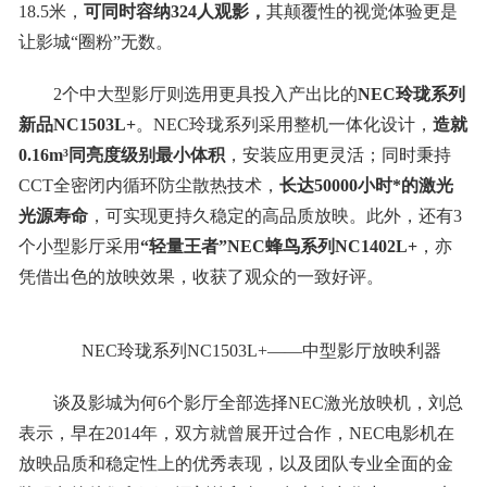
18.5米，
可同时容纳324人观影，
其颠覆性的视觉体验更是
让影城“圈粉”无数。
2个中大型影厅则选用更具投入产出比的
NEC玲珑系列
新品NC1503L+
。NEC玲珑系列采用整机一体化设计，
造就
0.16m³同亮度级别最小体积
，安装应用更灵活；同时秉持
CCT全密闭内循环防尘散热技术，
长达50000小时
*
的激光
光源寿命
，可实现更持久稳定的高品质放映。此外，还有3
个小型影厅采用
“轻量王者”NEC蜂鸟系列NC1402L+
，亦
凭借出色的放映效果，收获了观众的一致好评。
NEC玲珑系列NC1503L+——中型影厅放映利器
谈及影城为何6个影厅全部选择NEC激光放映机，刘总
表示，早在2014年，双方就曾展开过合作，NEC电影机在
放映品质和稳定性上的优秀表现，以及团队专业全面的金