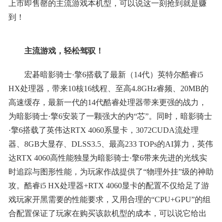
上市即售罄的主流游戏本机型，可以说这一刻抢到就是赚
到！
主流游戏，轻松驾驭！
宏碁暗影骑士·擎6搭载了最新（14代）英特尔酷睿i5
HX处理器，带来10核16线程、至高4.8GHz睿频、20MB的
高速缓存，最新一代的14代酷睿处理器带来更强的战力，
为暗影骑士·擎6安装了一颗强大的内“芯”。同时，暗影骑士
·擎6搭载了英伟达RTX 4060系显卡，3072CUDA流处理
器、8GB大显存、DLSS3.5、最高233 TOPs的AI算力，英伟
达RTX 4060高性能独显为暗影骑士·擎6带来先进的光线实
时追踪与图形性能，为玩家作战提供了“物理外挂”级的神助
攻。酷睿i5 HX处理器+RTX 4060显卡的配置不仅给足了游
戏玩家开黑需要的性能要求，又用合理的“CPU+GPU”的组
合配置保证了玩家在购买该款机型的成本，可以说它给出