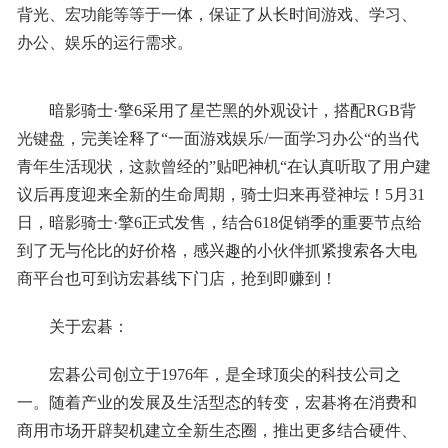
背光、宏功能等等于一体，保证了从长时间游戏、学习、
办公、娱乐的运行需求。
暗影骑士·擎6采用了星芒黑的外观设计，搭配RGB背
光键盘，完美诠释了“一面游戏娱乐/一面学习办公“的当代
青年生活现状，这款曾经的”贴吧神机“在认真听取了用户建
议后再度迎来全新的生命周期，骑士归来再登神坛！5月31
日，暗影骑士·擎6正式发售，结合618促销季的重要节点给
到了无与伦比的好价格，感兴趣的小伙伴抓紧搜索各大电
商平台也可到访宏碁线下门店，抢到即赚到！
关于宏碁：
宏碁公司创立于1976年，是全球顶尖的科技公司之
一。随着产业的发展及生活型态的转变，宏碁将在消费和
商用市场开辟契机建立全新生态圈，推出更多结合硬件、