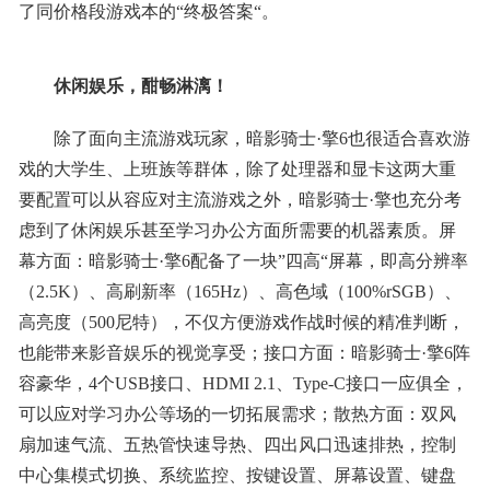
了同价格段游戏本的“终极答案“。
休闲娱乐，酣畅淋漓！
除了面向主流游戏玩家，暗影骑士·擎6也很适合喜欢游
戏的大学生、上班族等群体，除了处理器和显卡这两大重
要配置可以从容应对主流游戏之外，暗影骑士·擎也充分考
虑到了休闲娱乐甚至学习办公方面所需要的机器素质。屏
幕方面：暗影骑士·擎6配备了一块”四高“屏幕，即高分辨率
（2.5K）、高刷新率（165Hz）、高色域（100%rSGB）、
高亮度（500尼特），不仅方便游戏作战时候的精准判断，
也能带来影音娱乐的视觉享受；接口方面：暗影骑士·擎6阵
容豪华，4个USB接口、HDMI 2.1、Type-C接口一应俱全，
可以应对学习办公等场的一切拓展需求；散热方面：双风
扇加速气流、五热管快速导热、四出风口迅速排热，控制
中心集模式切换、系统监控、按键设置、屏幕设置、键盘