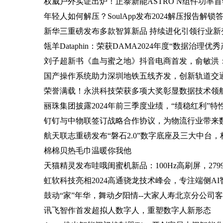
权威户外实证出炉！正泰新能ASTRO N组件功率首年
年轻人如何解压？SoulApp发布2024解压报告解锁
新华三重磅发布多款智算新品 持续进化引领行业新
瓴羊Dataphin：荣获DAMA2024年度“数据治
刘子超新书《血与蜜之地》抖音电商首发，俞敏洪
国产操作系统助力深圳地铁五线齐发，创新轨道交
荣誉满载！永洪科技荣获多项大奖彰显数据技术领
丽珠集团披露2024年前三季度业绩，“绩稳红利”特
钉钉与中物联签订战略合作协议，为物流行业带来数
航天联志重磅发布“磐石2.0”数字底座及三大中台
棉棉贝热毛巾温暖你我他
天猫精灵发布哇哦闺蜜机新品：100Hz高刷屏，279
虹软科技亮相2024高通骁龙技术峰会，专注端侧AI
鼓动“家”年华，舞动夕阳情--大家人寿北京分公司
讯飞智作首发超拟人数字人，重塑数字人新形态