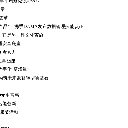
平均衰减仅0.66%
答案
变革
理优秀产品”，携手DAMA发布数据管理技能认证
：它是另一种文化苦旅
通安全底座
航者实力
性再凸显
字化“新增量”
，构筑未来数智转型新基石
9元更普惠
智能创新
客服节活动