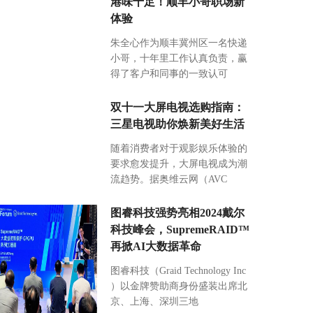
港味十足！顺丰小哥职场新
体验
朱全心作为顺丰冀州区一名快递
小哥，十年里工作认真负责，赢
得了客户和同事的一致认可
双十一大屏电视选购指南：
三星电视助你焕新美好生活
随着消费者对于观影娱乐体验的
要求愈发提升，大屏电视成为潮
流趋势。据奥维云网（AVC
图睿科技强势亮相2024戴尔
科技峰会，SupremeRAID™
再掀AI大数据革命
图睿科技（Graid Technology Inc
）以金牌赞助商身份盛装出席北
京、上海、深圳三地