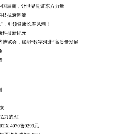
中国展商，让世界见证东方力量
科技抗衰潮流
机”，引领健康长寿风潮！
康科技新纪元
济博览会，赋能“数字河北”高质量发展
颈
者
州
来
忆力的AI
 4070售9299元