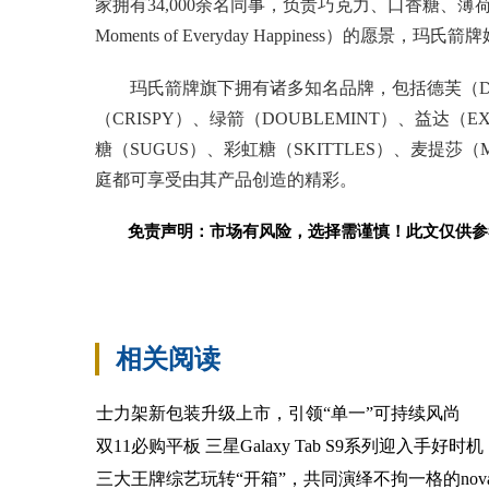
家拥有34,000余名同事，负责巧克力、口香糖、薄荷
Moments of Everyday Happiness）的
玛氏箭牌旗下拥有诸多知名品牌，包括德芙（DOV
（CRISPY）、绿箭（DOUBLEMINT）、益达（E
糖（SUGUS）、彩虹糖（SKITTLES）、麦提莎（
庭都可享受由其产品创造的精彩。
免责声明：市场有风险，选择需谨慎！此文仅供参
标签：
相关阅读
士力架新包装升级上市，引领“单一”可持续风尚
双11必购平板 三星Galaxy Tab S9系列迎入手好时机
三大王牌综艺玩转“开箱”，共同演绎不拘一格的nova