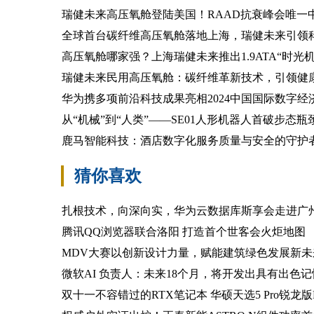
瑞健未来高压氧舱登陆美国！RAAD抗衰峰会唯一
全球首台碳纤维高压氧舱落地上海，瑞健未来引领
高压氧舱哪家强？上海瑞健未来推出1.9ATA“时光
瑞健未来民用高压氧舱：碳纤维革新技术，引领健
华为携多项前沿科技成果亮相2024中国国际数字经
从“机械”到“人类”——SE01人形机器人首破步态瓶
鹿马智能科技：酒店数字化服务质量与安全的守护
猜你喜欢
扎根技术，向深向实，华为云数据库斯享会走进广
腾讯QQ浏览器联合洛阳 打造首个世客会火炬地图
MDV大赛以创新设计力量，赋能建筑绿色发展新未
微软AI 负责人：未来18个月，将开发出具有出色记
双十一不容错过的RTX笔记本 华硕天选5 Pro锐龙版RTX