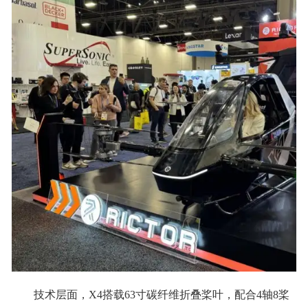
技术层面，X4搭载63寸碳纤维折叠桨叶，配合4轴8桨