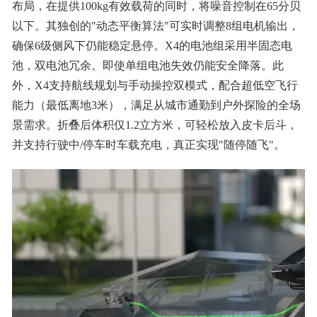
布局，在提供100kg有效载荷的同时，将噪音控制在65分贝
以下。其独创的"动态平衡算法"可实时调整8组电机输出，
确保6级侧风下仍能稳定悬停。X4的电池组采用半固态电
池，双电池冗余。即使单组电池失效仍能安全降落。此
外，X4支持航线规划与手动操控双模式，配合超低空飞行
能力（最低离地3米），满足从城市通勤到户外探险的全场
景需求。折叠后体积仅1.2立方米，可轻松放入皮卡后斗，
并支持行驶中/停车时车载充电，真正实现"随停随飞"。