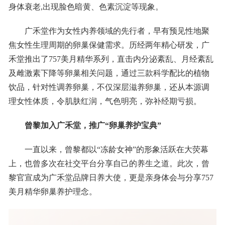
身体衰老,出现脸色暗黄、色素沉淀等现象。
广禾堂作为女性内养领域的先行者，早有预见性地聚
焦女性生理周期的卵巢保健需求。历经两年精心研发，广
禾堂推出了757美月精华系列，直击内分泌紊乱、月经紊乱
及雌激素下降等卵巢相关问题，通过三款科学配比的植物
饮品，针对性调养卵巢，不仅深层滋养卵巢，还从本源调
理女性体质，令肌肤红润，气色明亮，弥补经期亏损。
曾黎加入广禾堂，推广“卵巢养护宝典”
一直以来，曾黎都以“冻龄女神”的形象活跃在大荧幕
上，也曾多次在社交平台分享自己的养生之道。此次，曾
黎官宣成为广禾堂品牌日养大使，更是亲身体会与分享757
美月精华卵巢养护理念。