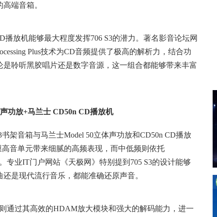
的高端音箱。
0NE CD播放机能够最大程度发挥706 S3的潜力。著名影音论坛网
essing Plus技术为CD音频提供了极高的解析力，结合功
论是聆听黑胶唱片还是数字音源，这一组合都能够带来丰富
体声功放+马兰士 CD50n CD播放机
架音箱与马兰士Model 50立体声功放和CD50n CD播放
碳膜高音单元带来细腻的高频表现，而中低频则依托
质。专业IT门户网站《天极网》特别提到705 S3的设计能够
曲还是现代流行音乐，都能准确还原声音。
D播放机则通过其高效的HDAM放大模块和强大的解码能力，进一