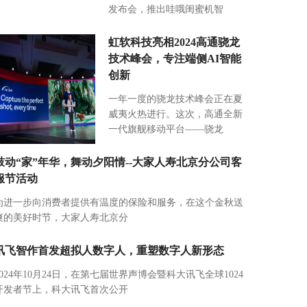
发布会，推出哇哦闺蜜机智
虹软科技亮相2024高通骁龙
技术峰会，专注端侧AI智能
创新
一年一度的骁龙技术峰会正在夏
威夷火热进行。这次，高通全新
一代旗舰移动平台——骁龙
鼓动“家”年华，舞动夕阳情--大家人寿北京分公司客
服节活动
为进一步向消费者提供有温度的保险和服务，在这个金秋送
爽的美好时节，大家人寿北京分
讯飞智作首发超拟人数字人，重塑数字人新形态
2024年10月24日，在第七届世界声博会暨科大讯飞全球1024
开发者节上，科大讯飞首次公开