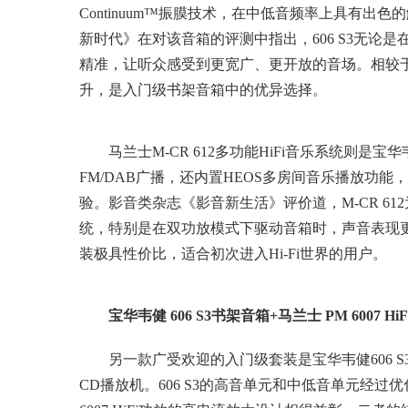
Continuum™振膜技术，在中低音频率上具有
新时代》在对该音箱的评测中指出，606 S3无论
精准，让听众感受到更宽广、更开放的音场。相较于前
升，是入门级书架音箱中的优异选择。
马兰士M-CR 612多功能HiFi音乐系统则是宝
FM/DAB广播，还内置HEOS多房间音乐播放功
验。影音类杂志《影音新生活》评价道，M-CR 6
统，特别是在双功放模式下驱动音箱时，声音表现更加细
装极具性价比，适合初次进入Hi-Fi世界的用户。
宝华韦健 606 S3书架音箱+马兰士 PM 6007 H
另一款广受欢迎的入门级套装是宝华韦健606 S3书架
CD播放机。606 S3的高音单元和中低音单元经