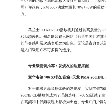
6007 HiFi功放的高电流放大设计相得益彰，二
网》评论称，PM 6007功放凭借其70W+70W的
力。
马兰士CD 6007 CD播放机则通过其高质量
和动态表现。知名影音资讯网站《影音中国》称其为
的节奏感和层次感表现尤为出色。无论是古典音乐
是入门级用户不可多得的选择。
专业级套装推荐：发烧友的理想搭配
宝华韦健 706 S3书架音箱+天龙 PMA-900HNE 
对于追求更高音质体验的发烧友，宝华韦健706 S3
900NE CD播放机成为了理想选择。706 S3延
在高频和中低频表现上都极为出色。专业IT门户网站