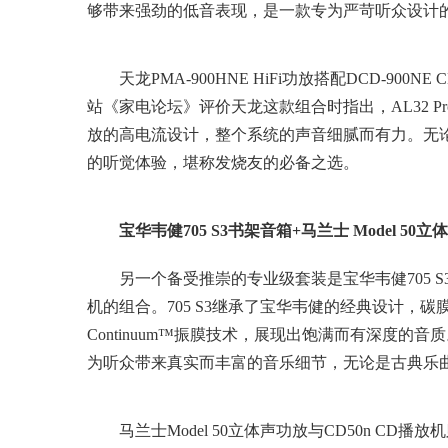
够带来强劲的低音表现，是一款专为严苛听众设计
天龙PMA-900HNE HiFi功放搭配DCD-90
站《家电论坛》评价天龙这款组合时指出，AL32 Proc
放的高电流设计，整个系统的声音细腻而有力。无
的听觉体验，堪称发烧友的必备之选。
宝华韦健705 S3书架音箱+马兰士 Model 50立
另一个备受推崇的专业级套装是宝华韦健705 S3书
机的组合。705 S3继承了宝华韦健的经典设计，
Continuum™振膜技术，展现出饱满而有深度的音
为听众带来真实而丰富的音乐细节，无论是古典乐
马兰士Model 50立体声功放与CD50n C