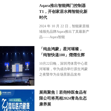
Aqara推出智能阀门控制器
T1，开创家居水阀智能化新
时代
2024 年 10 月 22 日，智能家居领
域领先品牌Aqara推出了其最新产
品——Aqara智能
「纯血鸿蒙」星河璀璨，
「纯智快递100」熠熠生辉
10月22日晚，深圳湾体育中心星
河璀璨，华为成功举行原生鸿蒙
之夜暨华为全场景新品发布
展商聚焦丨若尧特医食品有
限公司将亮相2024青岛生态
康养展