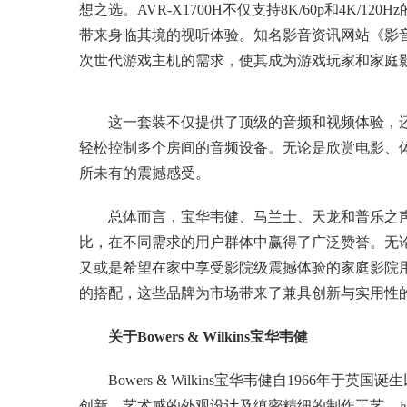
想之选。AVR-X1700H不仅支持8K/60p和4K/
带来身临其境的视听体验。知名影音资讯网站《影音中国》
次世代游戏主机的需求，使其成为游戏玩家和家庭
这一套装不仅提供了顶级的音频和视频体验，还
轻松控制多个房间的音频设备。无论是欣赏电影、体验
所未有的震撼感受。
总体而言，宝华韦健、马兰士、天龙和普乐之
比，在不同需求的用户群体中赢得了广泛赞誉。无论
又或是希望在家中享受影院级震撼体验的家庭影院
的搭配，这些品牌为市场带来了兼具创新与实用性
关于Bowers & Wilkins宝华韦健
Bowers & Wilkins宝华韦健自1966
创新、艺术感的外观设计及缜密精细的制作工艺，