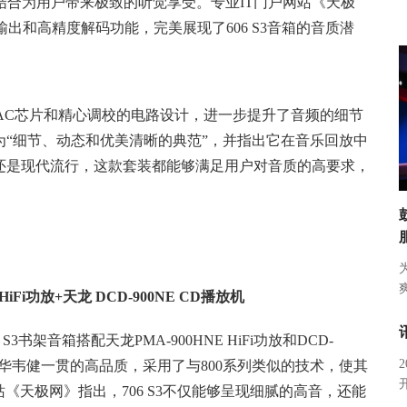
者的结合为用户带来极致的听觉享受。专业IT门户网站《天极
强劲输出和高精度解码功能，完美展现了606 S3音箱的音质潜
的DAC芯片和精心调校的电路设计，进一步提升了音频的细节
“细节、动态和优美清晰的典范”，并指出它在音乐回放中
还是现代流行，这款套装都能够满足用户对音质的高要求，
HiFi功放+天龙 DCD-900NE CD播放机
书架音箱搭配天龙PMA-900HNE HiFi功放和DCD-
续了宝华韦健一贯的高品质，采用了与800系列类似的技术，使其
《天极网》指出，706 S3不仅能够呈现细腻的高音，还能