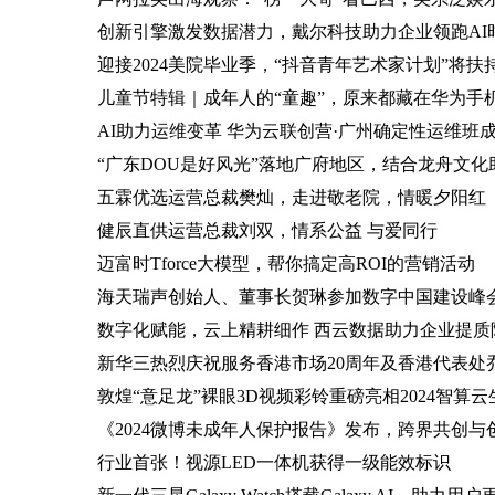
创新引擎激发数据潜力，戴尔科技助力企业领跑AI
迎接2024美院毕业季，“抖音青年艺术家计划”将扶持
儿童节特辑｜成年人的“童趣”，原来都藏在华为手
AI助力运维变革 华为云联创营·广州确定性运维班
“广东DOU是好风光”落地广府地区，结合龙舟文
五霖优选运营总裁樊灿，走进敬老院，情暖夕阳红
健辰直供运营总裁刘双，情系公益 与爱同行
迈富时Tforce大模型，帮你搞定高ROI的营销活动
海天瑞声创始人、董事长贺琳参加数字中国建设峰会
数字化赋能，云上精耕细作 西云数据助力企业提质
新华三热烈庆祝服务香港市场20周年及香港代表处
敦煌“意足龙”裸眼3D视频彩铃重磅亮相2024智算
《2024微博未成年人保护报告》发布，跨界共创
行业首张！视源LED一体机获得一级能效标识