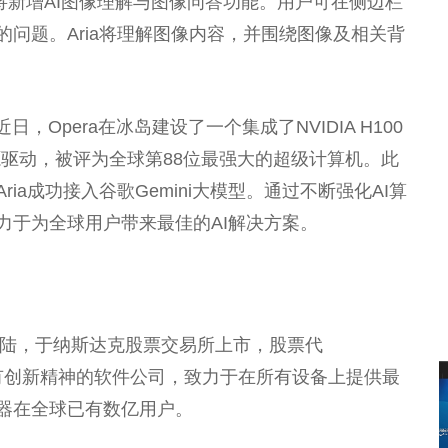
ria将新增AI图像理解与图像问答功能。用户可在侧边栏
的问题。Aria将理解图像内容，并围绕图像及相关背
近
日，Opera在冰岛建设了一个集成了NVIDIA H100
源驱动，被评为全球第88位最强大的超级计算机。此
ria成功接入谷歌Gemini大模型。通过不断强化AI算
致力于为全球用户带来最佳的AI解决方案。
陆，于纳斯达克
股票
交易
所
上市，
股票
代
有创新
精神
的软件公司，致力于在所有设备上提供最
览器在全球已有数亿用户。