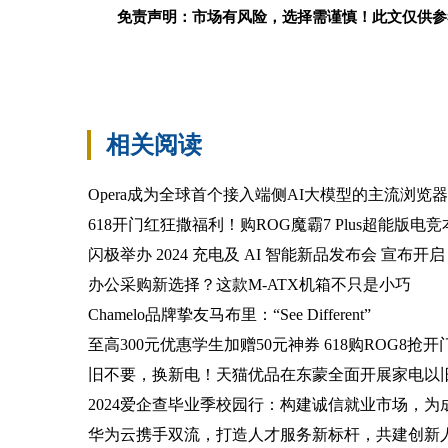
免责声明：市场有风险，选择需谨慎！此文仅供参
标签：
相关阅读
Opera成为全球首个接入端侧AI大模型的主流浏览器
618开门红狂撒福利！购ROG魔霸7 Plus超能版电竞
闪极举办 2024 充电及 AI 智能新品发布会 宣布开启 
办公采购新选择？这款M-ATX机箱不只是小巧
Chamelo品牌挚友马布里：“See Different”
至高300元优惠学生加赠50元神券 618购ROG8抢
旧不要，换新电！天猫优品在东蒙全面开展家电以
2024爱企查毕业季校园行：构建诚信就业市场，
华为云携手双流，打造人才服务新标杆，共建创新