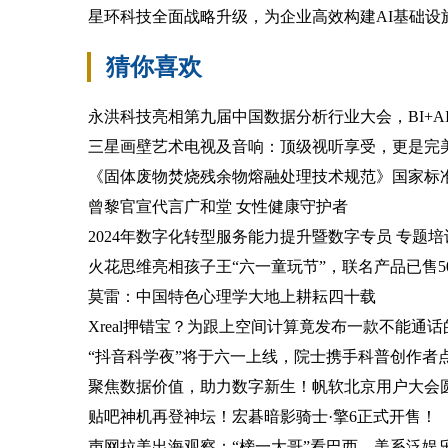
星环科技全面战略升级，为企业高效构建AI基础设
猜你喜欢
永洪科技亮相第九届中国数据分析行业大会，BI+A
三星画壁艺术电视及音响：顶级视听享受，更是完
《固体废物焚烧残余物熔融处理技术规范》国家标
曾黎官宣代言广和堂 女性健康守护者
2024年数字化转型服务能力提升暨数字专员 专题
火花思维亮相孩子王“六一童玩节”，联名产品已售50
莫雷：中国特色心理学大地上耕耘四十载
Xreal押错宝？为跟上空间计算竟发布一款不能通话
“抖音科学夜”将于六一上线，院士携手科普创作者
聚焦数据价值，助力数字新生！帆软北京用户大会
贴吧神机再登神坛！宏碁暗影骑士·擎6正式开售！
声网拉美出海观察：“榜一大哥”看巴西，美系泛娱