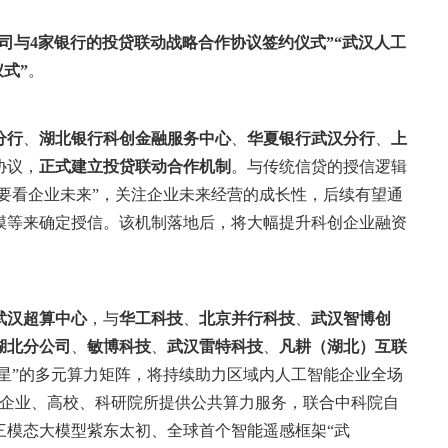
司与4家银行的投贷联动战略合作协议签约仪式”“武汉人工
式”
。
分行
、
湖北银行科创金融服务中心
、
华夏银行武汉分行
、
上
协议，
正式建立投贷联动合作机制
。与传统信贷的授信逻辑
主要看企业未来”，关注企业未来经营的成长性，后续有望通
模等来确定授信。该机制落地后，将大幅提升科创企业融资
武汉超算中心
，与
华工科技
、
北京并行科技
、
武汉智博创
湖北分公司
、
敏博科技
、
武汉雷特科技
、
凡耕（湖北）互联
子星”的多元算力矩阵，将持续助力区域内人工智能企业全场
小企业、高校、科研院所提供公共算力服务，联合中科院自
三模态大模型紫东太初、全球首个智能遥感框架“武