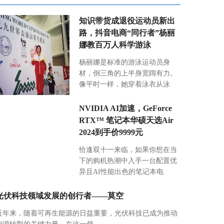
知识带货成退役运动员新出
路，抖音电商“同行者”杨丽
娜教百万人科学游泳
杨丽娜是标准的游泳运动员身
材，倒三角的上半身宽阔有力。
像平时一样，她穿着泳衣从泳
NVIDIA AI加速，GeForce
RTX™ 笔记本华硕天选Air
2024到手价9999元
恰逢双十一来临，如果你想在当
下的购机热潮中入手一台配置优
异且AI性能出色的笔记本电
光伏科技领域发展的创行者——莫空
近年来，随着可再生能源的日益重要，光伏科技已成为推动