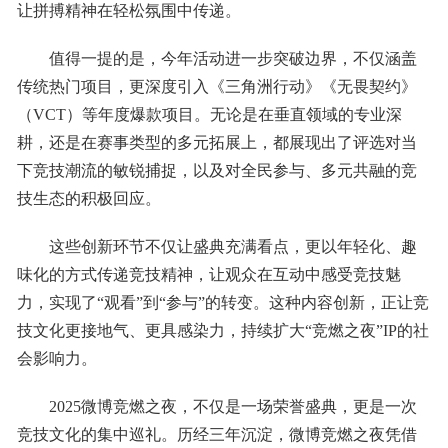
让拼搏精神在轻松氛围中传递。
值得一提的是，今年活动进一步突破边界，不仅涵盖
传统热门项目，更深度引入《三角洲行动》《无畏契约》
（VCT）等年度爆款项目。无论是在垂直领域的专业深
耕，还是在赛事类型的多元拓展上，都展现出了评选对当
下竞技潮流的敏锐捕捉，以及对全民参与、多元共融的竞
技生态的积极回应。
这些创新环节不仅让盛典充满看点，更以年轻化、趣
味化的方式传递竞技精神，让观众在互动中感受竞技魅
力，实现了“观看”到“参与”的转变。这种内容创新，正让竞
技文化更接地气、更具感染力，持续扩大“竞燃之夜”IP的社
会影响力。
2025微博竞燃之夜，不仅是一场荣誉盛典，更是一次
竞技文化的集中巡礼。历经三年沉淀，微博竞燃之夜凭借