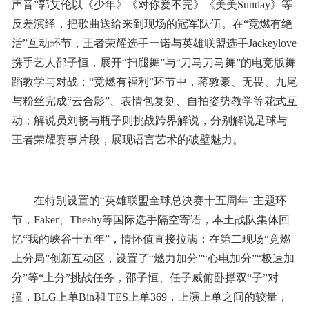
声音”郭艾伦以《少年》《对你爱不完》《美美Sunday》等
反差演绎，把歌曲送给来到现场的冠军队伍。在“竞燃有绝
活”互动环节，王者荣耀选手一诺与英雄联盟选手Jackeylove
携手艺人邵子恒，展开“扫腿舞”与“刀马刀马舞”的电竞版舞
蹈教学与对战；“竞燃有福利”环节中，蒋敦豪、无畏、九尾
与粉丝完成“云合影”、表情包复刻、自拍姿势教学等花式互
动；解说员刘畅与瓶子则挑战跨界解说，分别解说足球与
王者荣耀赛事片段，展现语言艺术的破壁魅力。
在特别设置的“英雄联盟全球总决赛十五周年”主题环
节，Faker、Theshy等国际选手隔空寄语，本土战队集体回
忆“我的峡谷十五年”，情怀值直接拉满；在第二现场“竞燃
上分局”创新互动区，设置了“燃力加分”“心电加分”“极速加
分”等“上分”挑战任务，邵子恒、任子威俯卧撑双“子”对
撞，BLG上单Bin和 TES上单369，上演上单之间的较量，