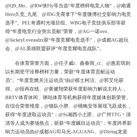
@Q9_Mo、@RW侠Fly等当选“年度榜样电竞人物”，@南通
Hero久竞_九尾、@JDG无畏拿下“年度微博社交影响力电竞
选手”。PEL奇遇时光项目组、WBG电子竞技俱乐部等获
得“年度电竞行业突出贡献”荣誉，@AG一诺ovo、
@JackeyLoveasdzz获“年度竞耀电竞选手”，@成都AG超玩
会、@AL英雄联盟获评“年度竞耀电竞战队”。
在体育荣誉方面，@任子威r、曲春雨_cc、@惠若琪则
以长期坚守诠释榜样力量，荣获“年度体育贡献运动
员”。“年度竞燃关注运动员”由@棋士柯洁、@郭艾伦获
得。@段冉在线、@黄健翔荣获年度影响力解说主持人，
BRTV体育休闲、咪咕体育等机构获得年度媒体创新荣誉。
在综合荣誉维度，@狼队小胖、@桃晚安等展现飞跃成长，
获得“年度进取运动员”；@Ss湘西小土匪、@广州TTG丶清
清等人成为赛场焦点，斩获“年度瞩目运动员”；年度跨界影
响力运动员由@成都AG司马光-AGUANG、@Diving龙道