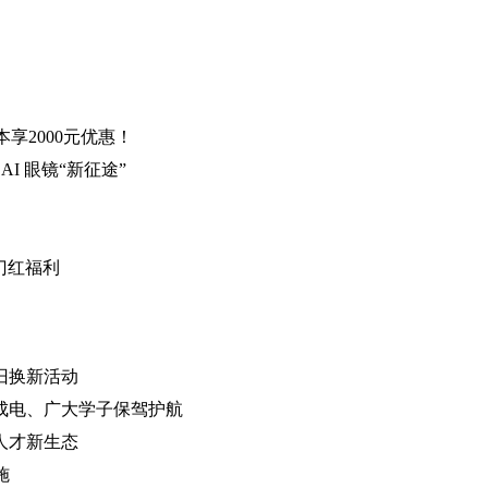
本享2000元优惠！
AI 眼镜“新征途”
开门红福利
旧换新活动
为成电、广大学子保驾护航
人才新生态
施