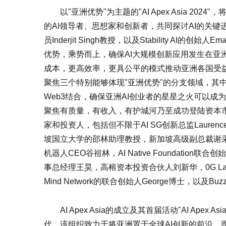
以"亚洲优势"为主题的"AI Apex Asia 2
的AI领导者、思想家和创新者，共同探讨AI的关
员Inderjit Singh教授，以及Stability AI
优势，乘势而上，确保AI大规模创新应用发生在亚
成本，更高效率，更具公平的模式推动亚洲各国受益
聚焦三个特别能够体现"亚洲优势"的分支领域，其
Web3结合，确保亚洲AI创业者的星星之火可以成
聚焦有质量，有收入，有护城河乃至成功登陆资本市
家和投资人，包括但不限于AI SG创新总监Laure
坡国立大学的邵林助理教授，新加坡高级副总裁谢
机器人CEO谷祖林，AI Native Foundation联合
事总经理王昊，高榕资本投资合伙人刘新华，0G Lab创始人Mich
Mind Network的联合创始人George博士，以及Buz
AI Apex Asia的成立及其首届活动"AI Ape
代。该组织致力于将亚洲置于全球AI创新的前沿，