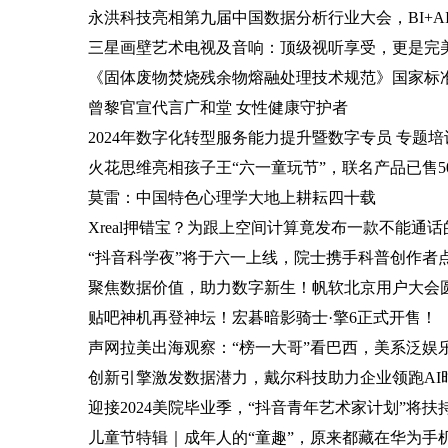
永洪科技亮相第九届中国数据分析行业大会，BI+A
三星画壁艺术电视及音响：顶级视听享受，更是完
《固体废物焚烧残余物熔融处理技术规范》国家标
曾黎官宣代言广和堂 女性健康守护者
2024年数字化转型服务能力提升暨数字专员 专题
火花思维亮相孩子王“六一童玩节”，联名产品已售50
莫雷：中国特色心理学大地上耕耘四十载
Xreal押错宝？为跟上空间计算竟发布一款不能通话
“抖音科学夜”将于六一上线，院士携手科普创作者
聚焦数据价值，助力数字新生！帆软北京用户大会
贴吧神机再登神坛！宏碁暗影骑士·擎6正式开售！
声网拉美出海观察：“榜一大哥”看巴西，美系泛娱
创新引擎激发数据潜力，戴尔科技助力企业领跑AI
迎接2024美院毕业季，“抖音青年艺术家计划”将扶持
儿童节特辑｜成年人的“童趣”，原来都藏在华为手