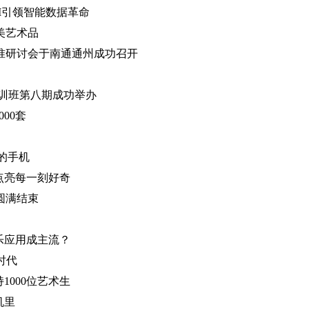
I引领智能数据革命
美艺术品
准研讨会于南通通州成功召开
培训班第八期成功举办
00套
的手机
点亮每一刻好奇
圆满结束
乐应用成主流？
时代
1000位艺术生
机里