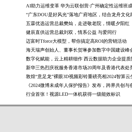
AI助力运维变革 华为云联创营·广州确定性运维班
“广东DOU是好风光”落地广府地区，结合龙舟文
五霖优选运营总裁樊灿，走进敬老院，情暖夕阳红
健辰直供运营总裁刘双，情系公益 与爱同行
迈富时Tforce大模型，帮你搞定高ROI的营销活动
海天瑞声创始人、董事长贺琳参加数字中国建设峰会
数字化赋能，云上精耕细作 西云数据助力企业提质
新华三热烈庆祝服务香港市场20周年及香港代表处
敦煌“意足龙”裸眼3D视频彩铃重磅亮相2024智算
《2024微博未成年人保护报告》发布，跨界共创
行业首张！视源LED一体机获得一级能效标识