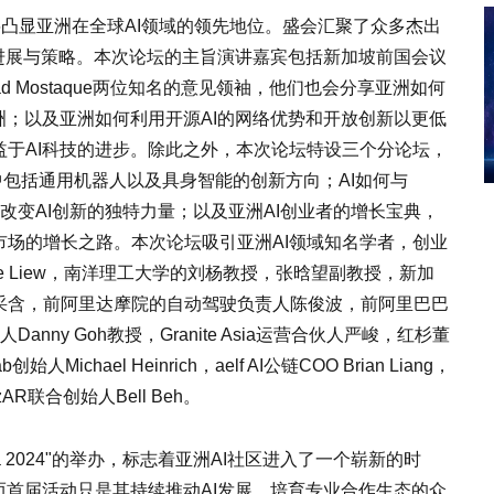
024"，将凸显亚洲在全球AI领域的领先地位。盛会汇聚了众多杰出
键进展与策略。本次论坛的主旨演讲嘉宾包括新加坡前国会议
的创始人Emad Mostaque两位知名的意见领袖，他们也会分享亚洲如何
洲；以及亚洲如何利用开源AI的网络优势和开放创新以更低
于AI科技的进步。除此之外，本次论坛特设三个分论坛，
中包括通用机器人以及具身智能的创新方向；AI如何与
为改变AI创新的独特力量；以及亚洲AI创业者的增长宝典，
场的增长之路。本次论坛吸引亚洲AI领域知名学者，创业
nce Liew，南洋理工大学的刘杨教授，张晗望副教授，新加
采含，前阿里达摩院的自动驾驶负责人陈俊波，前阿里巴巴
创始人Danny Goh教授，Granite Asia运营合伙人严峻，红杉董
ael Heinrich，aelf AI公链COO Brian Liang，
zAR联合创始人Bell Beh。
x Asia 2024"的举办，标志着亚洲AI社区进入了一个崭新的时
而首届活动只是其持续推动AI发展、培育专业合作生态的众