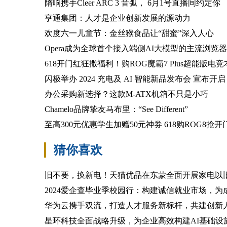
隋响携手Cleer ARC 3 音弧， 6月1号直播间约定你
亨通集团：人才是企业创新发展的源动力
欢度六一儿童节：金丝猴食品让“甜蜜”深入人心
Opera成为全球首个接入端侧AI大模型的主流浏览器
618开门红狂撒福利！购ROG魔霸7 Plus超能版电竞
闪极举办 2024 充电及 AI 智能新品发布会 宣布开启 
办公采购新选择？这款M-ATX机箱不只是小巧
Chamelo品牌挚友马布里：“See Different”
至高300元优惠学生加赠50元神券 618购ROG8抢
猜你喜欢
旧不要，换新电！天猫优品在东蒙全面开展家电以
2024爱企查毕业季校园行：构建诚信就业市场，
华为云携手双流，打造人才服务新标杆，共建创新
星环科技全面战略升级，为企业高效构建AI基础设