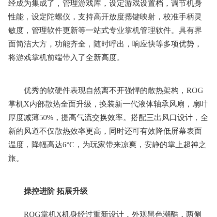
经成为集成了，管理游戏库，设定游戏设置档，调节机身
性能，设定陀螺仪，支持高开放度摁键映射，校准手柄灵
敏度，管理软件更新等一站式专业掌机管理软件。具有界
面简洁大方，功能齐全，随时呼出，响应快等多项优势，
将游戏掌机前端带入了全新高度。
优秀的软硬件表现自然离不开强悍的散热架构，ROG
掌机X内部散热全面升级，换装新一代液体轴承风扇，扇叶
厚度减薄50%，提高气流交换效率。搭配三出风口设计，全
新的风道不仅散热效率更高，同时还可有效降低屏幕表面
温度，降幅高达6°C，为玩家带来凉爽，安静的掌上超神之
旅。
操控
进阶
拓展升级
ROG掌机X机身经过重新设计，外观黑色潮酷，两侧